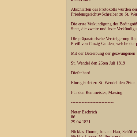
Abschriften des Protokolls wurden d
Friedensgerichts=Schreiber zu St. We
Die erste Verkündigung des Bedingniß
Statt, die zweite und lezte Verkündig
Die präparatorische Versteigerung fin
Preiß von fünzig Gulden, welche der p
Mit der Betreibung der gezwungenen V
St. Wendel den 26ten Juli 1819
Diefenhard
Einregistrirt zu St. Wendel den 26ten
Für den Rentmeister, Massing.
----------------------------
Notar Eschrich
86
29.04.1821
Nicklas Thome, Johann Hau, Schöffen,
Nicklas Lerner, Müller von da.