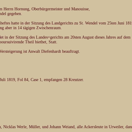
em Herrn Hornung, Oberbürgermeister und Manouisse,
ndel gegeben.
heftes hatte in der Sitzung des Landgerichts zu St. Wendel vom 25ten Juni 18
ung aber in 14 tägigen Zwischenraum.
det in der Sitzung des Landes=gerichts am 20sten August dieses Jahres auf dem
oursuivirende Theil biethet, Statt.
ersteigerung ist Anwalt Diefenhardt beauftragt.
 Juli 1819, Fol 84, Case 1, empfangen 28 Kreutzer.
 Nicklas Werle, Müller, und Johann Weiand, alle Ackersleute in Urweiler, dan