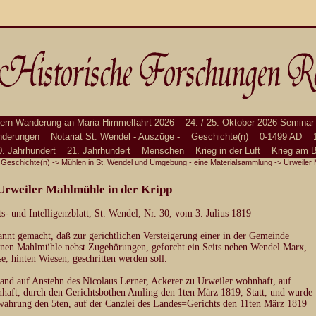
ern-Wanderung an Maria-Himmelfahrt 2026
24. / 25. Oktober 2026 Seminar
derungen
Notariat St. Wendel - Auszüge -
Geschichte(n)
0-1499 AD
0. Jahrhundert
21. Jahrhundert
Menschen
Krieg in der Luft
Krieg am 
>
Geschichte(n)
->
Mühlen in St. Wendel und Umgebung - eine Materialsammlung
-> Urweiler 
Urweiler Mahlmühle in der Kripp
 und Intelligenzblatt, St. Wendel, Nr. 30, vom 3. Julius 1819
nnt gemacht, daß zur gerichtlichen Versteigerung einer in der Gemeinde
genen Mahlmühle nebst Zugehörungen, geforcht ein Seits neben Wendel Marx,
se, hinten Wiesen, geschritten werden soll.
nd auf Anstehn des Nicolaus Lerner, Ackerer zu Urweiler wohnhaft, auf
nhaft, durch den Gerichtsbothen Amling den 1ten März 1819, Statt, und wurde
ahrung den 5ten, auf der Canzlei des Landes=Gerichts den 11ten März 1819