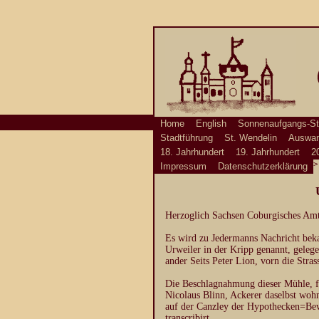
Home
English
Sonnenaufgangs-St
Stadtführung
St. Wendelin
Auswan
18. Jahrhundert
19. Jahrhundert
2
Impressum
Datenschutzerklärung
Herzoglich Sachsen Coburgisches Amts-
Es wird zu Jedermanns Nachricht beka
Urweiler in der Kripp genannt, gele
ander Seits Peter Lion, vorn die Stras
Die Beschlagnahmung dieser Mühle, fa
Nicolaus Blinn, Ackerer daselbst woh
auf der Canzley der Hypothecken=Bew
transcribirt.