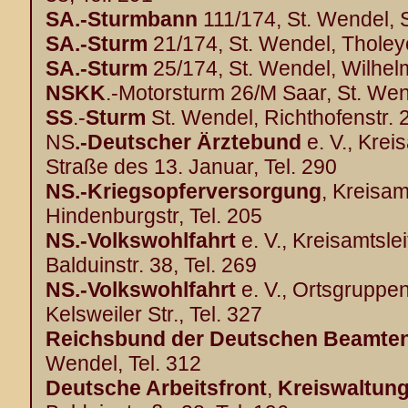
SA.-Sturmbann
111/174, St. Wendel, S
SA.-Sturm
21/174, St. Wendel, Tholeyer
SA.-Sturm
25/174, St. Wendel, Wilhelms
NSKK
.-Motorsturm 26/M Saar, St. Wen
SS
.-
Sturm
St. Wendel, Richthofenstr. 2
NS
.-Deutscher Ärztebund
e. V., Krei
Straße des 13. Januar, Tel. 290
NS.-Kriegsopferversorgung
, Kreisam
Hindenburgstr, Tel. 205
NS.-Volkswohlfahrt
e. V., Kreisamtsle
Balduinstr. 38, Tel. 269
NS.-Volkswohlfahrt
e. V., Ortsgruppen
Kelsweiler Str., Tel. 327
Reichsbund der Deutschen Beamte
Wendel, Tel. 312
Deutsche Arbeitsfront
,
Kreiswaltun