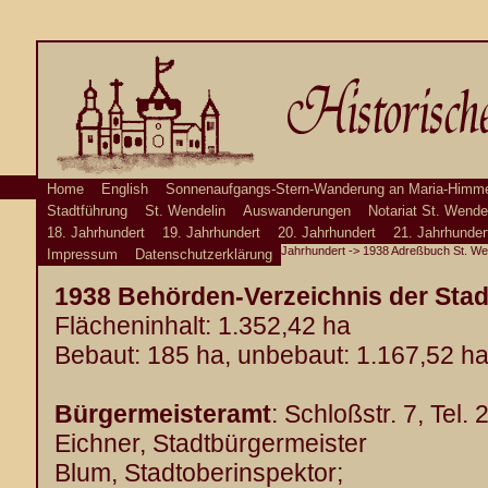
Home
English
Sonnenaufgangs-Stern-Wanderung an Maria-Himme
Stadtführung
St. Wendelin
Auswanderungen
Notariat St. Wende
18. Jahrhundert
19. Jahrhundert
20. Jahrhundert
21. Jahrhunder
Jahrhundert
->
1938 Adreßbuch St. We
Impressum
Datenschutzerklärung
1938
Behörden-Verzeichnis der Stad
Flächeninhalt: 1.352,42 ha
Bebaut: 185 ha, unbebaut: 1.167,52 h
Bürgermeisteramt
: Schloßstr. 7, Tel.
Eichner, Stadtbürgermeister
Blum, Stadtoberinspektor;