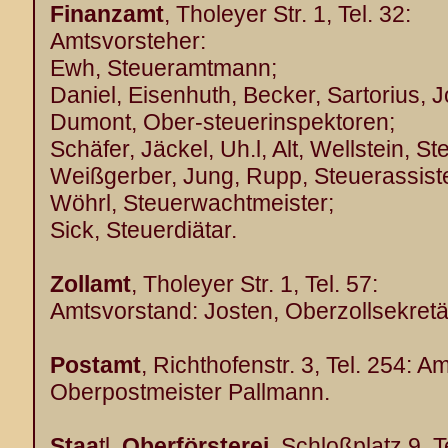
Finanzamt
, Tholeyer Str. 1, Tel. 32:
Amtsvorsteher:
Ewh, Steueramtmann;
Daniel, Eisenhuth, Becker, Sartorius, 
Dumont, Ober-steuerinspektoren;
Schäfer, Jäckel, Uh.l, Alt, Wellstein, S
Weißgerber, Jung, Rupp, Steuerassist
Wöhrl, Steuerwachtmeister;
Sick, Steuerdiätar.
Zollamt
, Tholeyer Str. 1, Tel. 57:
Amtsvorstand: Josten, Oberzollsekretä
Postamt
, Richthofenstr. 3, Tel. 254: A
Oberpostmeister Pallmann.
Staa
tl.
Oberförsterei
, Schloßplatz 9, T