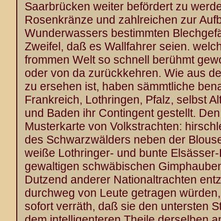
Saarbrücken weiter befördert zu werden
Rosenkränze und zahlreichen zur Au
Wunderwassers bestimmten Blechgefäße
Zweifel, daß es Wallfahrer seien. welc
frommen Welt so schnell berühmt gew
oder von da zurückkehren. Wie aus d
zu ersehen ist, haben sämmtliche ben
Frankreich, Lothringen, Pfalz, selbst 
und Baden ihr Contingent gestellt. De
Musterkarte von Volkstrachten: hirsc
des Schwarzwälders neben der Blouse 
weiße Lothringer- und bunte Elsässe
gewaltigen schwäbischen Gimphauben
Dutzend anderer Nationaltrachten entz
durchweg von Leute getragen würden,
sofort verräth, daß sie den untersten 
dem intelligenteren Theile derselben 