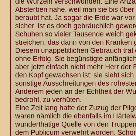
die Wurzeln verschwunden. Eine Anzah
Absterben nahe, weil man sie bis übe
beraubt hat. Ja sogar die Erde war vo
sicher. Ist es doch gebräuchlich gewo
Schuhen so vieler Tausende weich gek
streichen, das dann von den Kranken
Diesem unappetitlichen Gebrauch trat d
ohne Erfolg. Sie begünstigte anfänglic
aber jetzt einfach nicht mehr Herr der
den Kopf gewachsen ist; sie sieht sic
sonstige Ausschreitungen des roheste
Anderem jeden an der Echtheit der Wun
bedroht, zu verhüten.
Eine Zeit lang hatte der Zuzug der Pil
waren nämlich die ebenfalls im Härtelw
wunderthätige Quelle von den Truppen v
dem Publicum verwehrt worden. Schon 