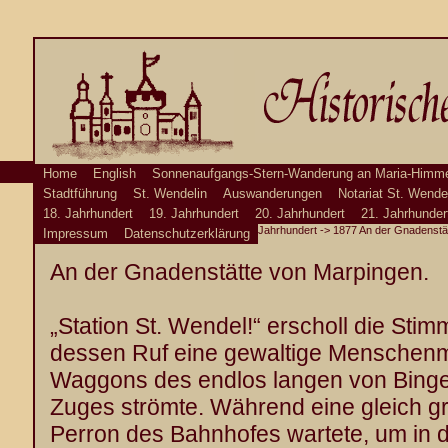
Home
English
Sonnenaufgangs-Stern-Wanderung an Maria-Himme
Stadtführung
St. Wendelin
Auswanderungen
Notariat St. Wende
18. Jahrhundert
19. Jahrhundert
20. Jahrhundert
21. Jahrhunder
Jahrhundert
-> 1877 An der Gnadenstä
Impressum
Datenschutzerklärung
An der Gnadenstätte von Marpingen.
„Station St. Wendel!“ erscholl die Sti
dessen Ruf eine gewaltige Menschen
Waggons des endlos langen von Bin
Zuges strömte. Während eine gleich 
Perron des Bahnhofes wartete, um in 