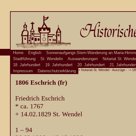
Home
English
Sonnenaufgangs-Stern-Wanderung an Maria-Himme
Stadtführung
St. Wendelin
Auswanderungen
Notariat St. Wende
18. Jahrhundert
19. Jahrhundert
20. Jahrhundert
21. Jahrhunder
>
Notariat St. Wendel - Auszüge -
-> 18
Impressum
Datenschutzerklärung
1806
Eschrich (fr)
Friedrich Eschrich
* ca. 1767
+ 14.02.1829 St. Wendel
1 – 94