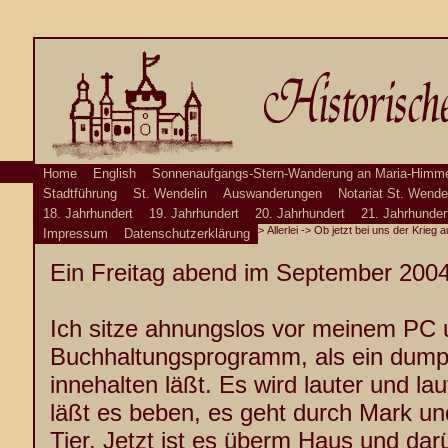
Home
English
Sonnenaufgangs-Stern-Wanderung an Maria-Himme
Stadtführung
St. Wendelin
Auswanderungen
Notariat St. Wende
18. Jahrhundert
19. Jahrhundert
20. Jahrhundert
21. Jahrhunder
>
Allerlei
-> Ob jetzt bei uns der Krieg a
Impressum
Datenschutzerklärung
Ein Freitag abend im September 20
Ich sitze ahnungslos vor meinem PC
Buchhaltungsprogramm, als ein dump
innehalten läßt. Es wird lauter und la
läßt es beben, es geht durch Mark u
Tier. Jetzt ist es überm
Haus und darü